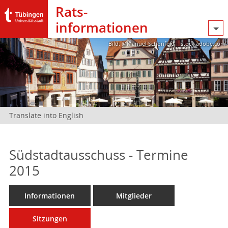
Rats­
informationen
Bild: @Manuel Schönfeld – stock.adobe.com
Translate into English
Südstadtausschuss - Termine
2015
Informationen
Mitglieder
Sitzungen