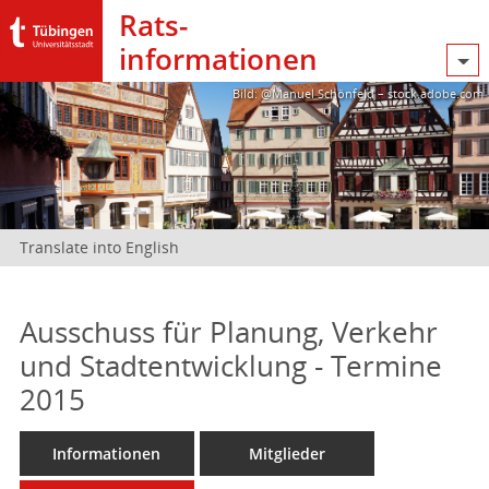
Rats­
informationen
Bild: @Manuel Schönfeld – stock.adobe.com
Translate into English
Ausschuss für Planung, Verkehr
und Stadtentwicklung - Termine
2015
Informationen
Mitglieder