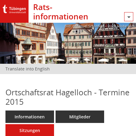
Rats­
informationen
Bild: @Manuel Schönfeld – stock.adobe.com
Translate into English
Ortschaftsrat Hagelloch - Termine
2015
Informationen
Mitglieder
Sitzungen