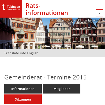
Rats­
informationen
Bild: @Manuel Schönfeld – stock.adobe.com
Translate into English
Gemeinderat - Termine 2015
Informationen
Mitglieder
Sitzungen