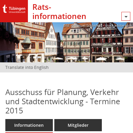
Rats­
informationen
Bild: @Manuel Schönfeld – stock.adobe.com
Translate into English
Ausschuss für Planung, Verkehr
und Stadtentwicklung - Termine
2015
Informationen
Mitglieder