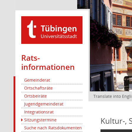
Rats­
informationen
Gemeinderat
Ortschaftsräte
Ortsbeiräte
Translate into Engl
Jugendgemeinderat
Integrationsrat
Kultur-,
Sitzungstermine
Suche nach Ratsdokumenten