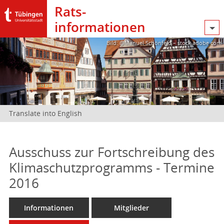
Rats­
informationen
Bild: @Manuel Schönfeld – stock.adobe.com
Translate into English
Ausschuss zur Fortschreibung des
Klimaschutzprogramms - Termine
2016
Informationen
Mitglieder