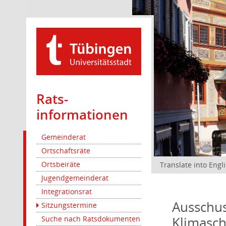
Rats­
informationen
Gemeinderat
Ortschaftsräte
Ortsbeiräte
Translate into Engl
Jugendgemeinderat
Integrationsrat
Ausschus
Sitzungstermine
Klimasc
Suche nach Ratsdokumenten