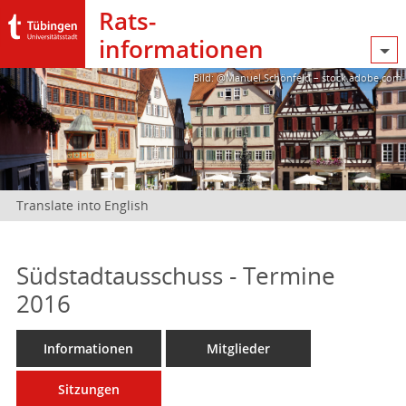
Rats­
informationen
Bild: @Manuel Schönfeld – stock.adobe.com
Translate into English
Südstadtausschuss - Termine
2016
Informationen
Mitglieder
Sitzungen