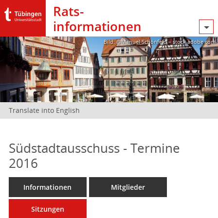
Rats­
informationen
Bild: @Manuel Schönfeld – stock.adobe.com
Translate into English
Südstadtausschuss - Termine
2016
Informationen
Mitglieder
Sitzungen