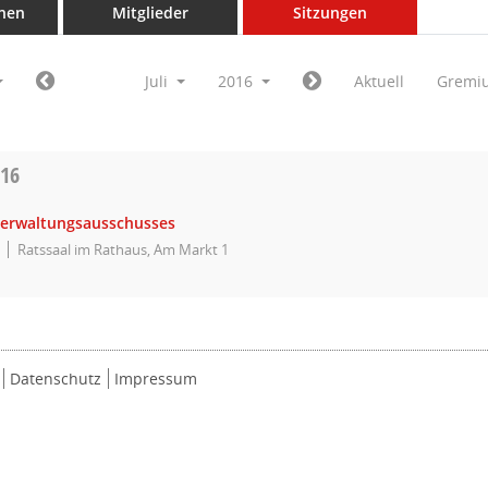
nen
Mitglieder
Sitzungen
Juli
2016
Aktuell
Gremi
016
Verwaltungsausschusses
Ratssaal im Rathaus, Am Markt 1
Datenschutz
Impressum