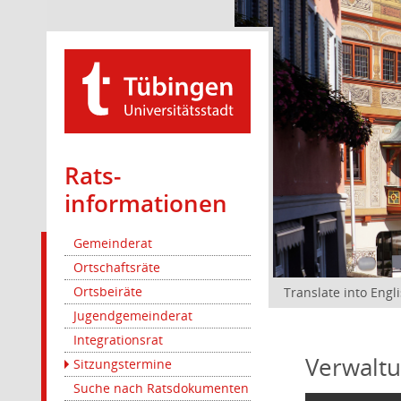
Rats­
informationen
Gemeinderat
Ortschaftsräte
Ortsbeiräte
Translate into Engl
Jugendgemeinderat
Integrationsrat
Verwaltu
Sitzungstermine
Suche nach Ratsdokumenten