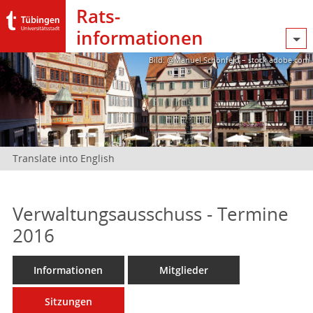
Rats­
informationen
Bild: @Manuel Schönfeld – stock.adobe.com
Translate into English
Verwaltungsausschuss - Termine
2016
Informationen
Mitglieder
Sitzungen