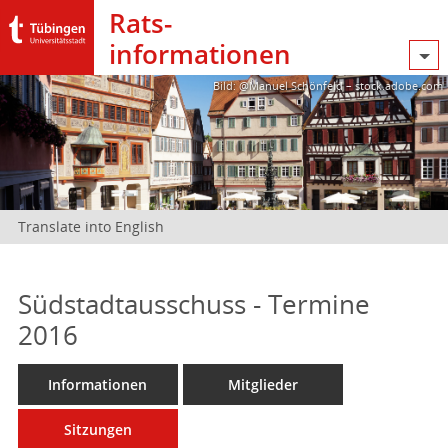
Rats­
informationen
Bild: @Manuel Schönfeld – stock.adobe.com
Translate into English
Südstadtausschuss - Termine
2016
Informationen
Mitglieder
Sitzungen