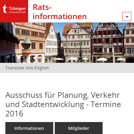
Rats­
informationen
Bild: @Manuel Schönfeld – stock.adobe.com
Translate into English
Ausschuss für Planung, Verkehr
und Stadtentwicklung - Termine
2016
Informationen
Mitglieder