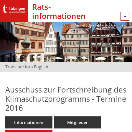
Rats­
informationen
Bild: @Manuel Schönfeld – stock.adobe.com
Translate into English
Ausschuss zur Fortschreibung des
Klimaschutzprogramms - Termine
2016
Informationen
Mitglieder