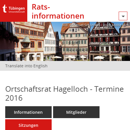
Rats­
informationen
Bild: @Manuel Schönfeld – stock.adobe.com
Translate into English
Ortschaftsrat Hagelloch - Termine
2016
Informationen
Mitglieder
Sitzungen