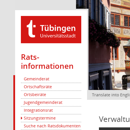
Rats­
informationen
Gemeinderat
Ortschaftsräte
Ortsbeiräte
Translate into Engl
Jugendgemeinderat
Integrationsrat
Verwaltu
Sitzungstermine
Suche nach Ratsdokumenten