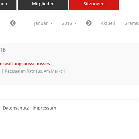
nen
Mitglieder
Sitzungen
Januar
2016
Aktuell
Gremi
016
Verwaltungsausschusses
Ratssaal im Rathaus, Am Markt 1
Datenschutz
Impressum