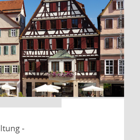
Bild: @Manuel Schönfeld – stock.adobe.com
ltung -