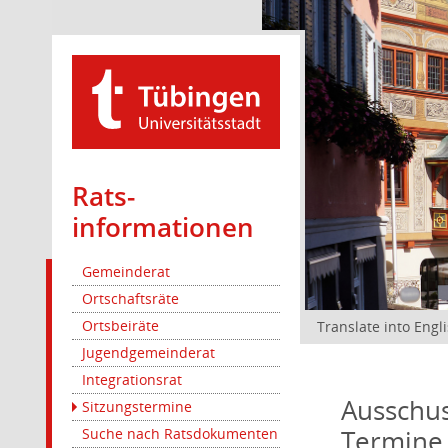
Rats­
informationen
Gemeinderat
Ortschaftsräte
Ortsbeiräte
Translate into Engl
Jugendgemeinderat
Integrationsrat
Ausschus
Sitzungstermine
Termine
Suche nach Ratsdokumenten