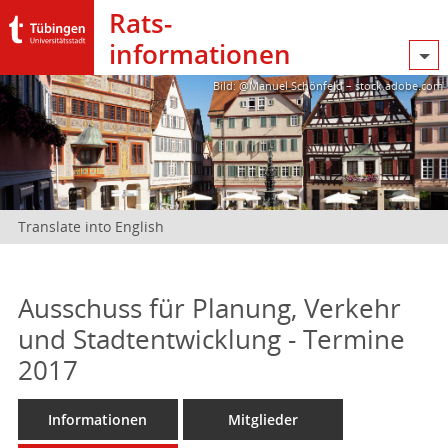
Rats­
informationen
Bild: @Manuel Schönfeld – stock.adobe.com
Translate into English
Ausschuss für Planung, Verkehr
und Stadtentwicklung - Termine
2017
Informationen
Mitglieder