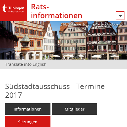
Rats­
informationen
Bild: @Manuel Schönfeld – stock.adobe.com
Translate into English
Südstadtausschuss - Termine
2017
Informationen
Mitglieder
Sitzungen