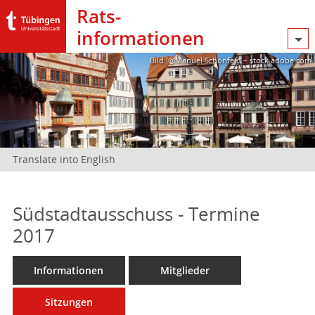
Rats­
informationen
Bild: @Manuel Schönfeld – stock.adobe.com
Translate into English
Südstadtausschuss - Termine
2017
Informationen
Mitglieder
Sitzungen