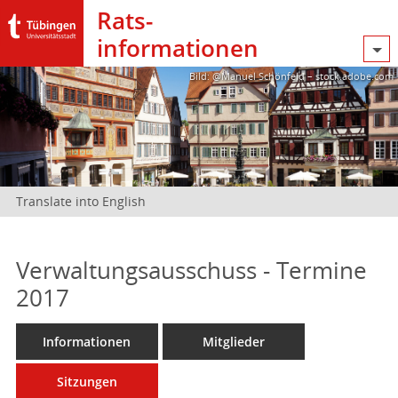
Rats­
informationen
Bild: @Manuel Schönfeld – stock.adobe.com
Translate into English
Verwaltungsausschuss - Termine
2017
Informationen
Mitglieder
Sitzungen