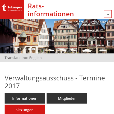
Rats­
informationen
Bild: @Manuel Schönfeld – stock.adobe.com
Translate into English
Verwaltungsausschuss - Termine
2017
Informationen
Mitglieder
Sitzungen