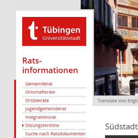
Rats­
informationen
Gemeinderat
Ortschaftsräte
Ortsbeiräte
Translate into Engl
Jugendgemeinderat
Integrationsrat
Südstadt
Sitzungstermine
Suche nach Ratsdokumenten