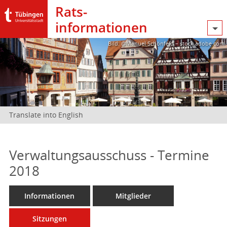
Rats­
informationen
Bild: @Manuel Schönfeld – stock.adobe.com
Translate into English
Verwaltungsausschuss - Termine
2018
Informationen
Mitglieder
Sitzungen