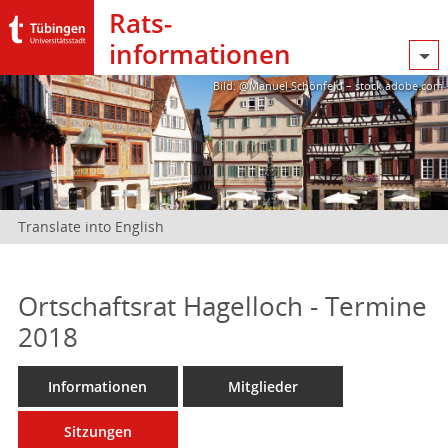
Rats­
informationen
Bild: @Manuel Schönfeld – stock.adobe.com
Translate into English
Ortschaftsrat Hagelloch - Termine
2018
Informationen
Mitglieder
Sitzungen