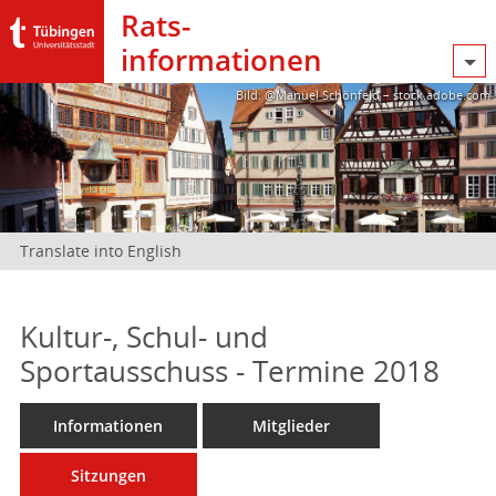
Rats­
informationen
Bild: @Manuel Schönfeld – stock.adobe.com
Translate into English
Kultur-, Schul- und
Sportausschuss - Termine 2018
Informationen
Mitglieder
Sitzungen