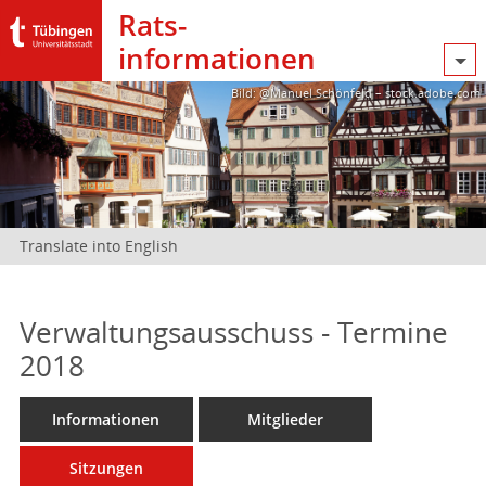
Rats­
informationen
Bild: @Manuel Schönfeld – stock.adobe.com
Translate into English
Verwaltungsausschuss - Termine
2018
Informationen
Mitglieder
Sitzungen