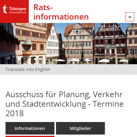
Rats­
informationen
Bild: @Manuel Schönfeld – stock.adobe.com
Translate into English
Ausschuss für Planung, Verkehr
und Stadtentwicklung - Termine
2018
Informationen
Mitglieder