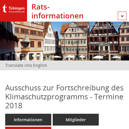
Rats­
informationen
Bild: @Manuel Schönfeld – stock.adobe.com
Translate into English
Ausschuss zur Fortschreibung des
Klimaschutzprogramms - Termine
2018
Informationen
Mitglieder