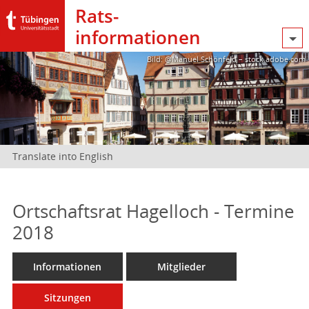
Rats­
informationen
Bild: @Manuel Schönfeld – stock.adobe.com
Translate into English
Ortschaftsrat Hagelloch - Termine
2018
Informationen
Mitglieder
Sitzungen