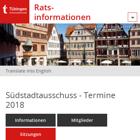
Rats­
informationen
Bild: @Manuel Schönfeld – stock.adobe.com
Translate into English
Südstadtausschuss - Termine
2018
Informationen
Mitglieder
Sitzungen