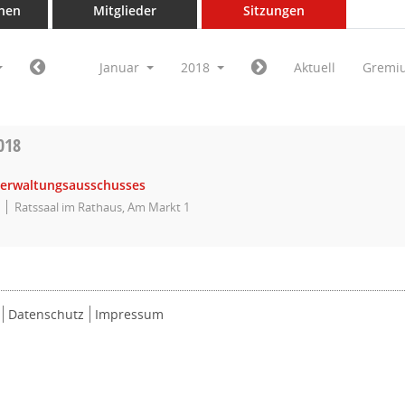
nen
Mitglieder
Sitzungen
Januar
2018
Aktuell
Gremi
018
Verwaltungsausschusses
Ratssaal im Rathaus, Am Markt 1
Datenschutz
Impressum