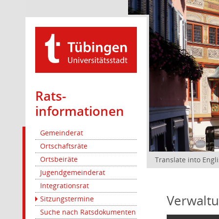
Rats­
informationen
Gemeinderat
Ortschaftsräte
Ortsbeiräte
Translate into Engl
Jugendgemeinderat
Integrationsrat
Verwaltu
Sitzungstermine
Suche nach Ratsdokumenten