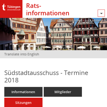
Rats­
informationen
Bild: @Manuel Schönfeld – stock.adobe.com
Translate into English
Südstadtausschuss - Termine
2018
Informationen
Mitglieder
Sitzungen