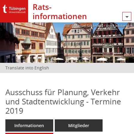
Rats­
informationen
Bild: @Manuel Schönfeld – stock.adobe.com
Translate into English
Ausschuss für Planung, Verkehr
und Stadtentwicklung - Termine
2019
Informationen
Mitglieder