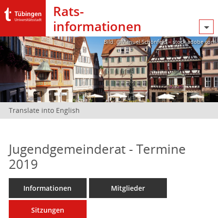
Rats­
informationen
Bild: @Manuel Schönfeld – stock.adobe.com
Translate into English
Jugendgemeinderat - Termine
2019
Informationen
Mitglieder
Sitzungen