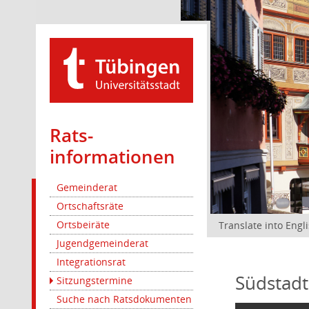
Rats­
informationen
Gemeinderat
Ortschaftsräte
Ortsbeiräte
Translate into Engl
Jugendgemeinderat
Integrationsrat
Südstadt
Sitzungstermine
Suche nach Ratsdokumenten