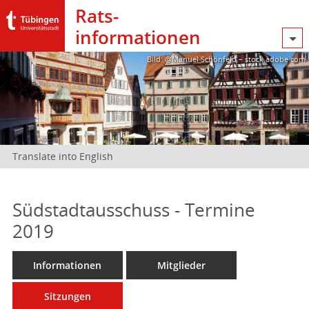
Rats­
informationen
Bild: @Manuel Schönfeld – stock.adobe.com
Translate into English
Südstadtausschuss - Termine
2019
Informationen
Mitglieder
Sitzungen