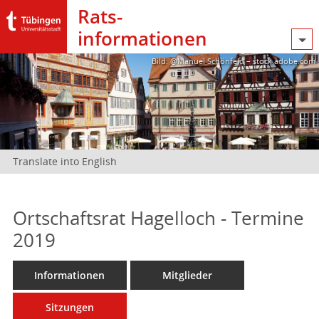
Rats­
informationen
Bild: @Manuel Schönfeld – stock.adobe.com
Translate into English
Ortschaftsrat Hagelloch - Termine
2019
Informationen
Mitglieder
Sitzungen