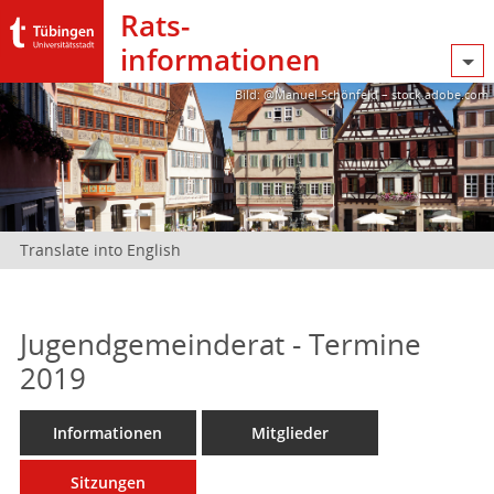
Rats­
informationen
Bild: @Manuel Schönfeld – stock.adobe.com
Translate into English
Jugendgemeinderat - Termine
2019
Informationen
Mitglieder
Sitzungen