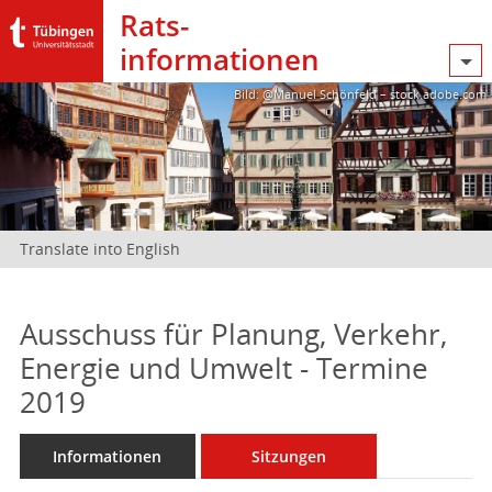
Rats­
informationen
Bild: @Manuel Schönfeld – stock.adobe.com
Translate into English
Ausschuss für Planung, Verkehr,
Energie und Umwelt - Termine
2019
Informationen
Sitzungen