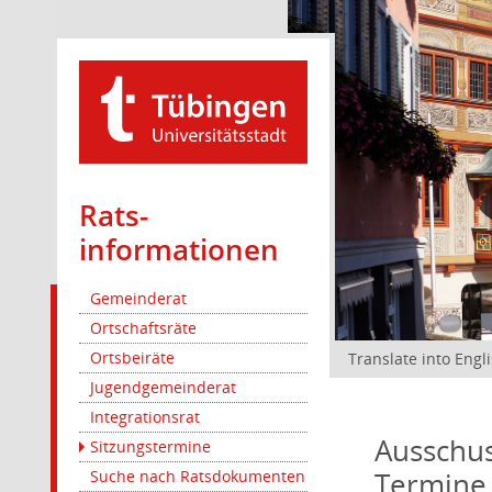
Rats­
informationen
Gemeinderat
Ortschaftsräte
Ortsbeiräte
Translate into Engl
Jugendgemeinderat
Integrationsrat
Ausschus
Sitzungstermine
Termine
Suche nach Ratsdokumenten