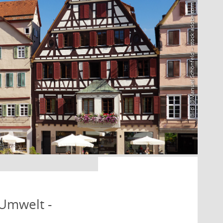
Bild: @Manuel Schönfeld – stock.adobe.com
 Umwelt -