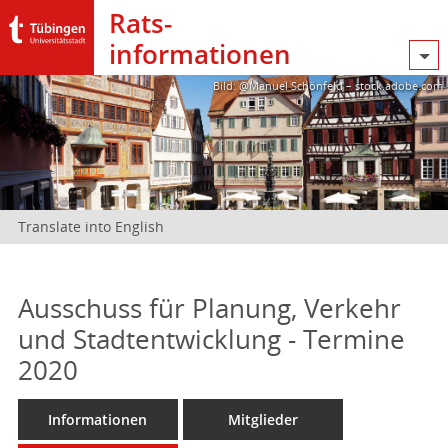
Rats­
informationen
Bild: @Manuel Schönfeld – stock.adobe.com
Translate into English
Ausschuss für Planung, Verkehr
und Stadtentwicklung - Termine
2020
Informationen
Mitglieder