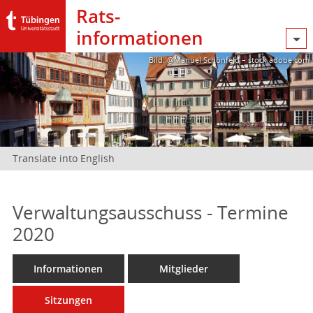
Rats­
informationen
Bild: @Manuel Schönfeld – stock.adobe.com
Translate into English
Verwaltungsausschuss - Termine
2020
Informationen
Mitglieder
Sitzungen