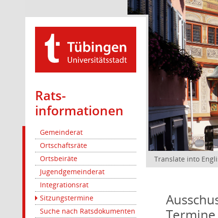
Rats­
informationen
Gemeinderat
Ortschaftsräte
Ortsbeiräte
Translate into Engl
Jugendgemeinderat
Integrationsrat
Ausschus
Sitzungstermine
Termine
Suche nach Ratsdokumenten