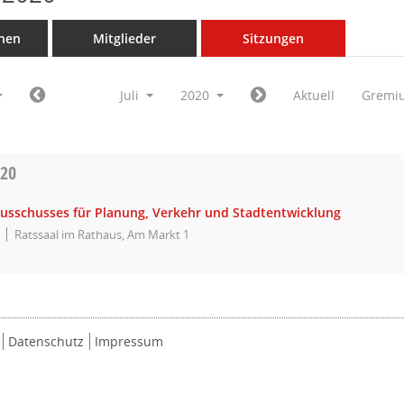
nen
Mitglieder
Sitzungen
Juli
2020
Aktuell
Gremi
020
Ausschusses für Planung, Verkehr und Stadtentwicklung
Ratssaal im Rathaus, Am Markt 1
Datenschutz
Impressum