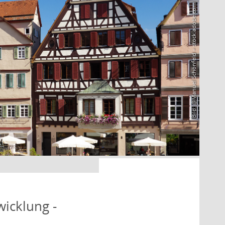
Bild: @Manuel Schönfeld – stock.adobe.com
icklung -