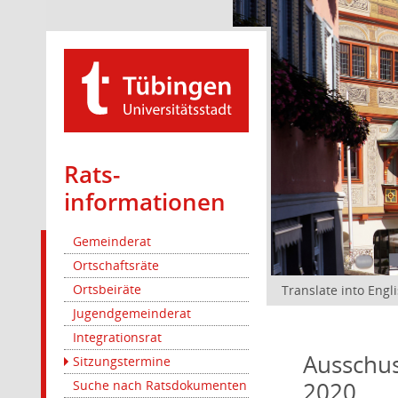
Rats­
informationen
Gemeinderat
Ortschaftsräte
Ortsbeiräte
Translate into Engl
Jugendgemeinderat
Integrationsrat
Ausschus
Sitzungstermine
2020
Suche nach Ratsdokumenten