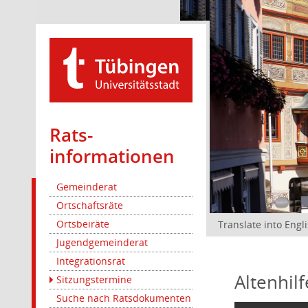
Rats­
informationen
Gemeinderat
Ortschaftsräte
Ortsbeiräte
Translate into Engl
Jugendgemeinderat
Integrationsrat
Altenhil
Sitzungstermine
Suche nach Ratsdokumenten