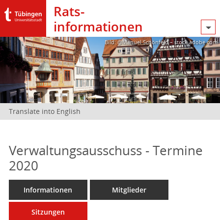
Rats­
informationen
Bild: @Manuel Schönfeld – stock.adobe.com
Translate into English
Verwaltungsausschuss - Termine
2020
Informationen
Mitglieder
Sitzungen