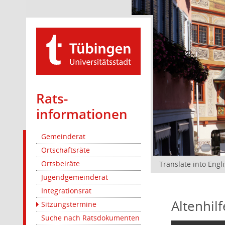
Rats­
informationen
Gemeinderat
Ortschaftsräte
Ortsbeiräte
Translate into Engl
Jugendgemeinderat
Integrationsrat
Altenhil
Sitzungstermine
Suche nach Ratsdokumenten