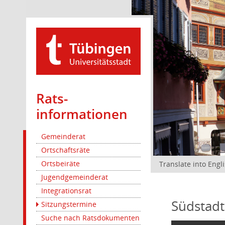
Rats­
informationen
Gemeinderat
Ortschaftsräte
Ortsbeiräte
Translate into Engl
Jugendgemeinderat
Integrationsrat
Südstadt
Sitzungstermine
Suche nach Ratsdokumenten